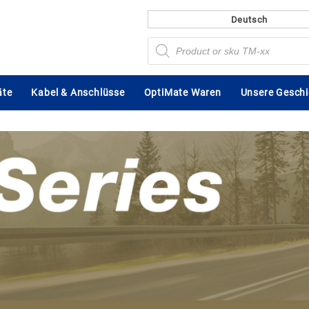
Deutsch
Products
search
äte
Kabel & Anschlüsse
OptiMate Waren
Unsere Geschi