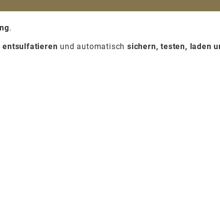
ung
.
n
entsulfatieren
und automatisch
sichern, testen, laden 