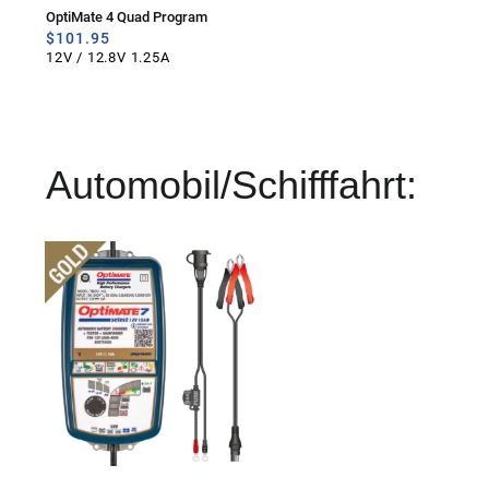
OptiMate 4 Quad Program
$
101.95
12V / 12.8V 1.25A
Automobil/Schifffahrt: