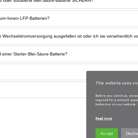
 oder sulfatierte Blei-Säure-Batterie SICHERN?
hium-Ionen-LFP-Batterien?
e Wechselstromversorgung ausgefallen ist oder ich sie versehentlich 
einer Starter-Blei-Säure-Batterie?
This website uses co
Before you continue, we as
required for a smooth expe
behaviour on our website. B
Read more
Accept
Declin