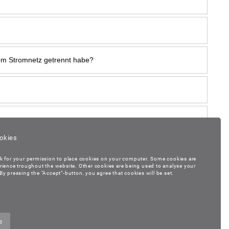
vom Stromnetz getrennt habe?
okies
k for your permission to place cookies on your computer. Some cookies are
rience troughout the website. Other cookies are being used to analyse your
y pressing the "Accept"-button, you agree that cookies will be set.
e