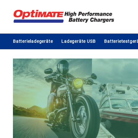
Skip
to
content
Batterieladegeräte
Ladegeräte USB
Batterietestger