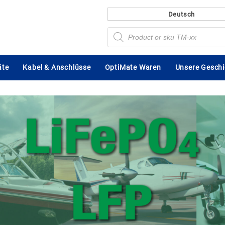
Deutsch
Products
search
äte
Kabel & Anschlüsse
OptiMate Waren
Unsere Geschi