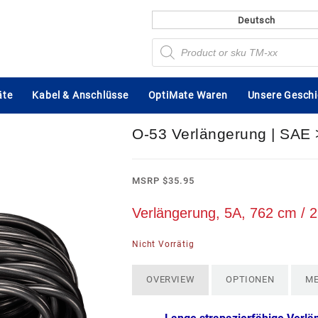
Deutsch
Products
search
äte
Kabel & Anschlüsse
OptiMate Waren
Unsere Geschi
O-53 Verlängerung | SAE 
MSRP
$
35.95
Verlängerung, 5A, 762 cm / 25
Nicht Vorrätig
OVERVIEW
OPTIONEN
M