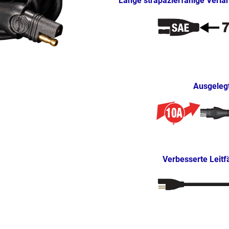
Lange strapazierfähige Verlä
Ausgelegt
Verbesserte Leit