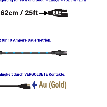
ngerung für Pkw und Boot.
– Länge = 762 cm / 25 ft
 für 10 Ampere Dauerbetrieb.
fähigkeit durch VERGOLDETE Kontakte.