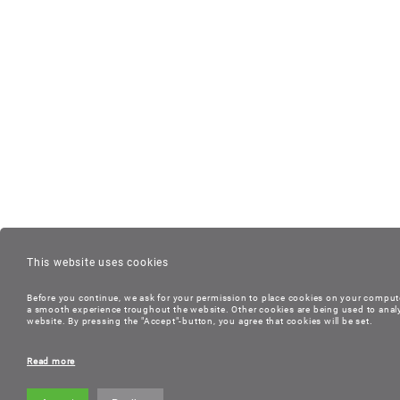
This website uses cookies
Before you continue, we ask for your permission to place cookies on your compute
a smooth experience troughout the website. Other cookies are being used to anal
website. By pressing the "Accept"-button, you agree that cookies will be set.
Read more