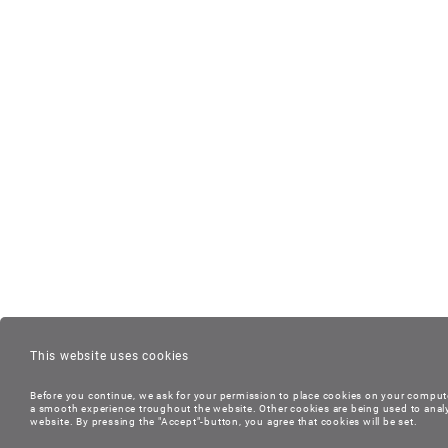
This website uses cookies
Before you continue, we ask for your permission to place cookies on your compute
a smooth experience troughout the website. Other cookies are being used to anal
website. By pressing the "Accept"-button, you agree that cookies will be set.