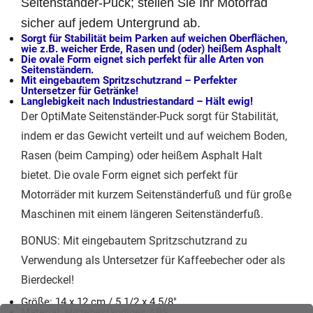
Seitenständer-Puck; stellen Sie Ihr Motorrad
sicher auf jedem Untergrund ab.
Sorgt für Stabilität beim Parken auf weichen Oberflächen,
wie z.B. weicher Erde, Rasen und (oder) heißem Asphalt
Die ovale Form eignet sich perfekt für alle Arten von
Seitenständern.
Mit eingebautem Spritzschutzrand –
Perfekter
Untersetzer für Getränke!
Langlebigkeit nach Industriestandard –
Hält ewig!
Der OptiMate Seitenständer-Puck sorgt für Stabilität,
indem er das Gewicht verteilt und auf weichem Boden,
Rasen (beim Camping) oder heißem Asphalt Halt
bietet. Die ovale Form eignet sich perfekt für
Motorräder mit kurzem Seitenständerfuß und für große
Maschinen mit einem längeren Seitenständerfuß.
BONUS: Mit eingebautem Spritzschutzrand zu
Verwendung als Untersetzer für Kaffeebecher oder als
Bierdeckel!
Größe: 14 x 12 cm / 5 1/2 x 4 5/8″
Material: Hitzebeständiges ABS.