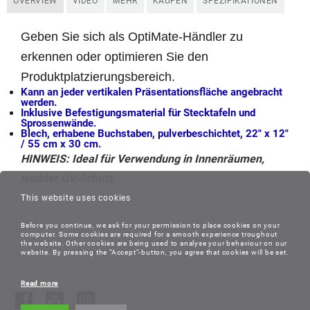
OVERVIEW
VIDEO
MEHR
KAUFEN
SPEZIFIKATIONEN
Geben Sie sich als OptiMate-Händler zu
erkennen oder optimieren Sie den
Produktplatzierungsbereich.
Kann an jeder vertikalen Präsentationsfläche angebracht
werden.
Inklusive Befestigungsmaterial für Stecktafeln und
Sprossenwände.
Blech, erhabene Buchstaben, pulverbeschichtet, 22″ x 12″
/ 55 cm x 30 cm.
HINWEIS: Ideal für Verwendung in Innenräumen,
leichter UV-Schutz.
This website uses cookies
Before you continue, we ask for your permission to place cookies on your
computer. Some cookies are required for a smooth experience troughout
the website. Other cookies are being used to analyse your behaviour on our
website. By pressing the "Accept"-button, you agree that cookies will be set.
Read more