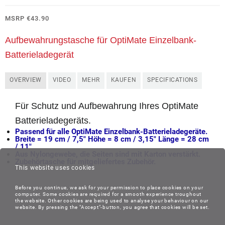
MSRP
€
43.90
Aufbewahrungstasche für OptiMate Einzelbank-
Batterieladegerät
OVERVIEW
VIDEO
MEHR
KAUFEN
SPECIFICATIONS
Für Schutz und Aufbewahrung Ihres OptiMate
Batterieladegeräts.
Passend für alle OptiMate Einzelbank-Batterieladegeräte
.
Breite = 19 cm / 7,5″ Höhe = 8 cm / 3,15″ Länge = 28 cm
/ 11″
Aus Nylongewebe, die Seiten sind mit Karton verstärkt.
Zubehörtasche für mitgeliefertes Zubehör.
This website uses cookies
Before you continue, we ask for your permission to place cookies on your
computer. Some cookies are required for a smooth experience troughout
the website. Other cookies are being used to analyse your behaviour on our
website. By pressing the "Accept"-button, you agree that cookies will be set.