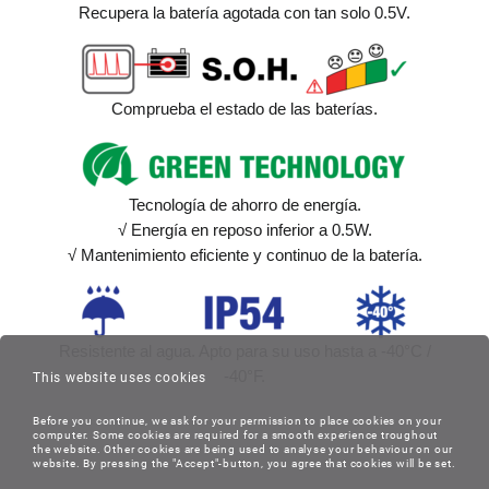
Recupera la batería agotada con tan solo 0.5V.
Comprueba el estado de las baterías.
Tecnología de ahorro de energía.
√ Energía en reposo inferior a 0.5W.
√ Mantenimiento eficiente y continuo de la batería.
Resistente al agua. Apto para su uso hasta a -40°C /
-40°F.
This website uses cookies
Before you continue, we ask for your permission to place cookies on your
computer. Some cookies are required for a smooth experience troughout
the website. Other cookies are being used to analyse your behaviour on our
website. By pressing the "Accept"-button, you agree that cookies will be set.