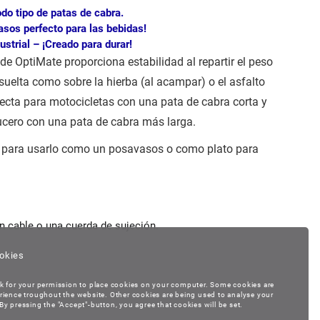
do tipo de patas de cabra.
asos perfecto para las bebidas!
ustrial – ¡Creado para durar!
e OptiMate proporciona estabilidad al repartir el peso
 suelta como sobre la hierba (al acampar) o el asfalto
fecta para motocicletas con una pata de cabra corta y
ucero con una pata de cabra más larga.
o para usarlo como un posavasos o como plato para
n cable o una cuerda de sujeción.
okies
k for your permission to place cookies on your computer. Some cookies are
rience troughout the website. Other cookies are being used to analyse your
y pressing the "Accept"-button, you agree that cookies will be set.