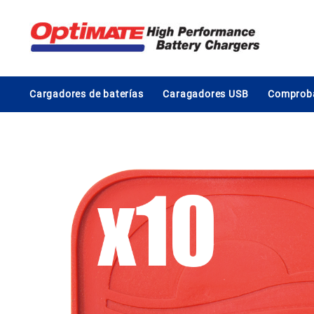
Saltar
al
contenido
Cargadores de baterías
Caragadores USB
Comproba