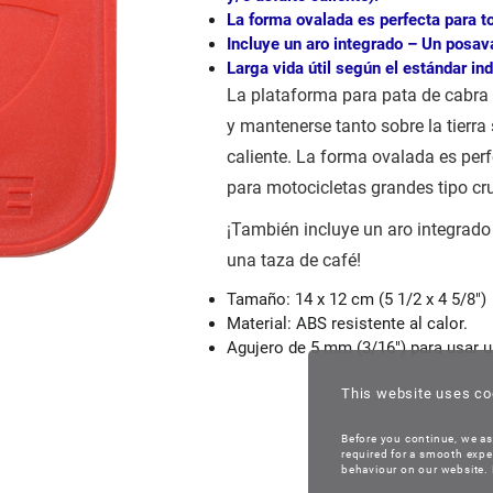
La forma ovalada es perfecta para to
Incluye un aro integrado – Un posav
Larga vida útil según el estándar ind
La plataforma para pata de cabra d
y mantenerse tanto sobre la tierra
caliente. La forma ovalada es per
para motocicletas grandes tipo cr
¡También incluye un aro integrad
una taza de café!
Tamaño: 14 x 12 cm (5 1/2 x 4 5/8″)
Material: ABS resistente al calor.
Agujero de 5 mm (3/16″) para usar u
This website uses co
Before you continue, we as
required for a smooth expe
behaviour on our website. B