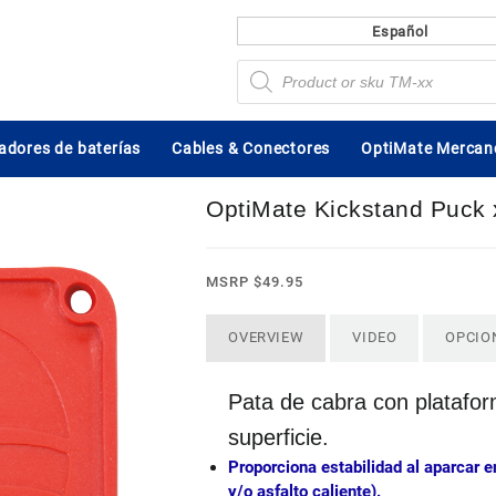
Español
Búsqueda
de
productos
dores de baterías
Cables & Conectores
OptiMate Mercan
OptiMate Kickstand Puck
MSRP
$
49.95
OVERVIEW
VIDEO
OPCIO
Pata de cabra con platafor
superficie.
Proporciona estabilidad al aparcar en
y/o asfalto caliente).