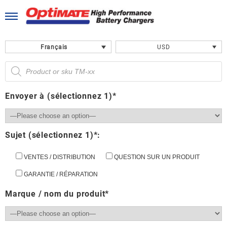
Skip
to
content
Français
USD
Recherche
de
produits
Envoyer à (sélectionnez 1)*
Sujet (sélectionnez 1)*:
VENTES / DISTRIBUTION
QUESTION SUR UN PRODUIT
GARANTIE / RÉPARATION
Marque / nom du produit*