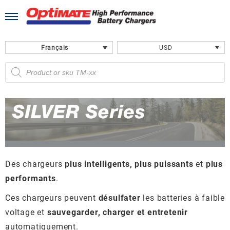
Skip
to
content
Français
USD
Recherche
de
produits
Des chargeurs
plus intelligents,
plus puissants
et
plus
performants
.
Ces chargeurs peuvent
désulfater
les batteries à faible
voltage et
sauvegarder, charger et entretenir
automatiquement.