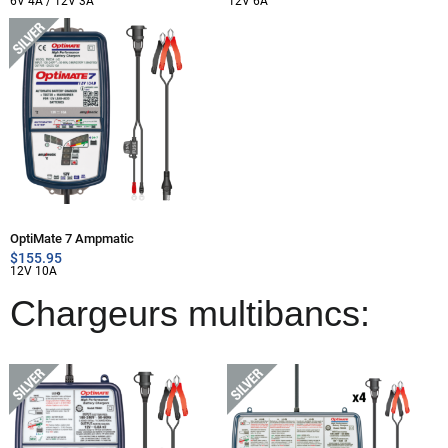
6V 4A / 12V 3A
12V 6A
OptiMate 7 Ampmatic
$
155.95
12V 10A
Chargeurs multibancs: