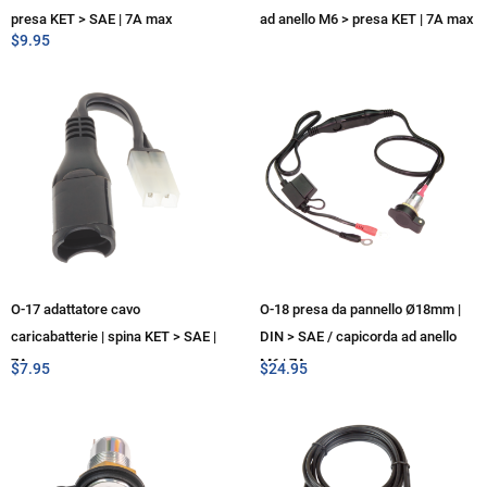
presa KET > SAE | 7A max
ad anello M6 > presa KET | 7A max
$
9.95
O-17 adattatore cavo
O-18 presa da pannello Ø18mm |
caricabatterie | spina KET > SAE |
DIN > SAE / capicorda ad anello
7A max
M6 | 7A max
$
7.95
$
24.95