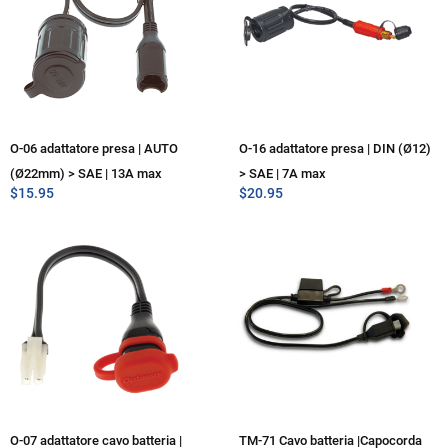
O-06 adattatore presa | AUTO
O-16 adattatore presa | DIN (Ø12)
(Ø22mm) > SAE | 13A max
> SAE | 7A max
$
15.95
$
20.95
O-07 adattatore cavo batteria |
TM-71 Cavo batteria |Capocorda