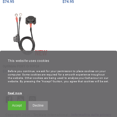
$
74.95
$
74.95
This website uses cookies
OptiMate PORT O-97P24
$
79.95
Before you continue, we ask for your permission to place cookies on your
computer. Some cookies are required for a smooth experience troughout
the website. Other cookies are being used to analyse your behaviour on our
website. By pressing the "Accept"-button, you agree that cookies will be set.
Read more
Accept
Decline
Copyright 2026 . TecMate International -
Informativa sulla privacy