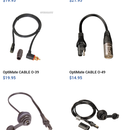
$
19.95
$
21.95
OptiMate CABLE O-39
OptiMate CABLE O-49
$
19.95
$
14.95