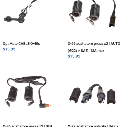
OptiMate CABLE O-40s
O-26 adattatore presa x2 | AUTO
$
13.95
(Ø22) > SAE | 13A max
$
13.95
O-36 adattatore presa x2 | DIN
O-27 adattatore polarità | SAE >