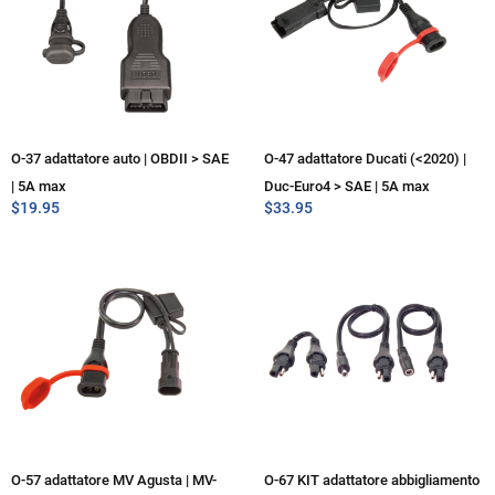
O-37 adattatore auto | OBDII > SAE
O-47 adattatore Ducati (<2020) |
| 5A max
Duc-Euro4 > SAE | 5A max
$
19.95
$
33.95
O-57 adattatore MV Agusta | MV-
O-67 KIT adattatore abbigliamento