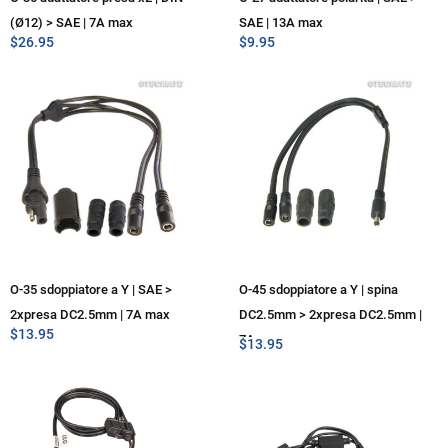
(Ø12) > SAE | 7A max
SAE | 13A max
$
26.95
$
9.95
O-35 sdoppiatore a Y | SAE >
O-45 sdoppiatore a Y | spina
2xpresa DC2.5mm | 7A max
DC2.5mm > 2xpresa DC2.5mm |
$
13.95
7A max
$
13.95