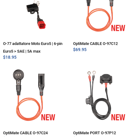
O-77 adattatore Moto Euro5 | 6-pin
OptiMate CABLE O-97C12
$
69.95
Euro5 > SAE | 5A max
$
18.95
OptiMate CABLE O-97C24
OptiMate PORT O-97P12