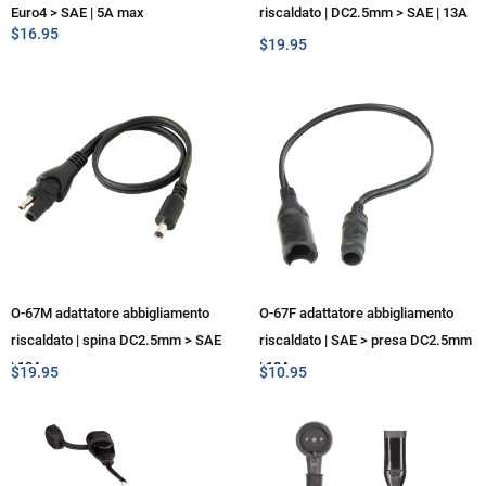
Euro4 > SAE | 5A max
riscaldato | DC2.5mm > SAE | 13A
$
16.95
max
$
19.95
O-67M adattatore abbigliamento
O-67F adattatore abbigliamento
riscaldato | spina DC2.5mm > SAE
riscaldato | SAE > presa DC2.5mm
| 13A max
| 13A max
$
19.95
$
10.95