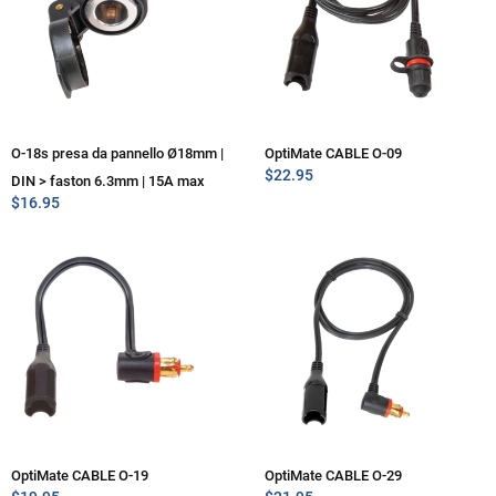
O-18s presa da pannello Ø18mm |
OptiMate CABLE O-09
$
22.95
DIN > faston 6.3mm | 15A max
$
16.95
OptiMate CABLE O-19
OptiMate CABLE O-29