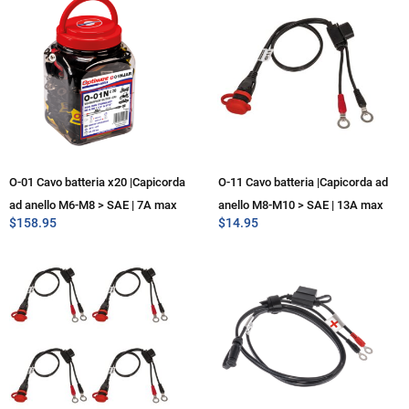
O-01 Cavo batteria x20 |Capicorda
O-11 Cavo batteria |Capicorda ad
ad anello M6-M8 > SAE | 7A max
anello M8-M10 > SAE | 13A max
$
158.95
$
14.95