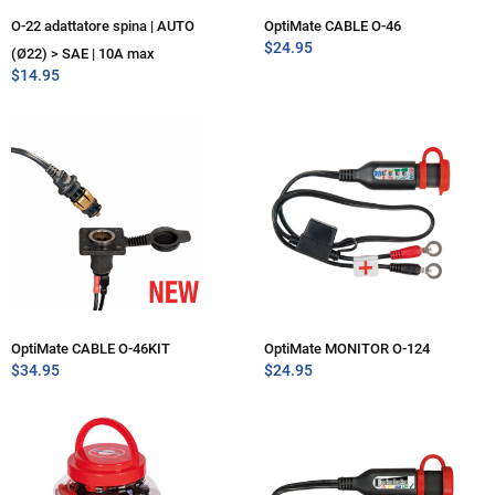
O-22 adattatore spina | AUTO
OptiMate CABLE O-46
$
24.95
(Ø22) > SAE | 10A max
$
14.95
OptiMate CABLE O-46KIT
OptiMate MONITOR O-124
$
34.95
$
24.95