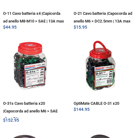
O-11 Cavo batteria x4 |Capicorda
O-21 Cavo batteria |Capocorda ad
ad anello M8-M10 > SAE | 13A max
anello M6 > DC2.5mm | 13A max
$
44.95
$
15.95
O-31s Cavo batteria x20
OptiMate CABLE O-31 x20
$
144.95
|Capocorda ad anello M6 > SAE
slim | 7A max
$
152.95