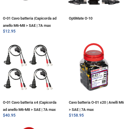
O-01 Cavo batteria |Capicorda ad
OptiMate O-10
anello M6-M8 > SAE | 7A max
$
12.95
O-01 Cavo batteria x4 |Capicorda
Cavo batteria O-01 x20 | Anelli M6
ad anello M6-M8 > SAE | 7A max
> SAE | 7A max
$
40.95
$
158.95