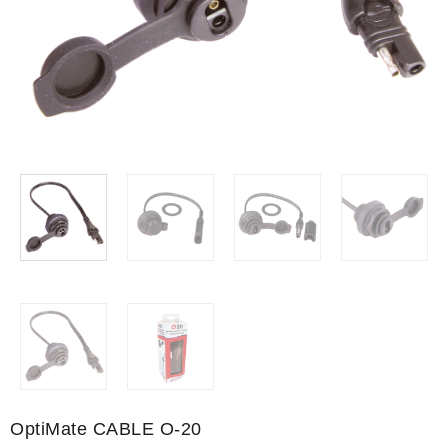
OptiMate CABLE O-20