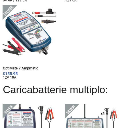
6V 4A / 12V 3A
12V 6A
OptiMate 7 Ampmatic
$
155.95
12V 10A
Caricabatterie multiplo: