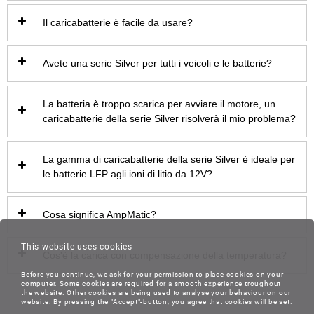
Il caricabatterie è facile da usare?
Avete una serie Silver per tutti i veicoli e le batterie?
La batteria è troppo scarica per avviare il motore, un
caricabatterie della serie Silver risolverà il mio problema?
La gamma di caricabatterie della serie Silver è ideale per
le batterie LFP agli ioni di litio da 12V?
Cosa significa AmpMatic?
This website uses cookies
Cos'è la carica con compensazione della temperatura?
Before you continue, we ask for your permission to place cookies on your
computer. Some cookies are required for a smooth experience troughout
the website. Other cookies are being used to analyse your behaviour on our
website. By pressing the "Accept"-button, you agree that cookies will be set.