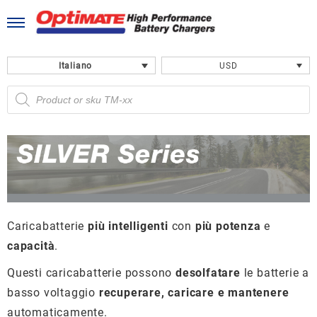
Skip
to
content
Italiano
USD
Ricerca
prodotti
Caricabatterie
più intelligenti
con
più potenza
e
capacità
.
Questi caricabatterie possono
desolfatare
le batterie a
basso voltaggio
recuperare, caricare e mantenere
automaticamente.