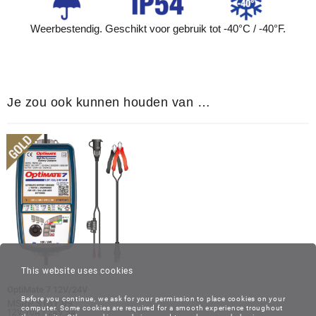
Weerbestendig. Geschikt voor gebruik tot -40°C / -40°F.
Je zou ook kunnen houden van …
This website uses cookies
OptiMate 7 12V/24V
Before you continue, we ask for your permission to place cookies on your
MSRP
$
181.99
computer. Some cookies are required for a smooth experience troughout
12V 10A / 24V 5A