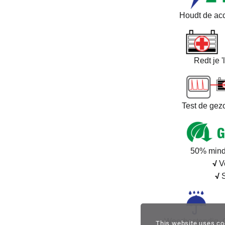
Houdt de ac
Redt je '
Test de gez
50% minde
√
Ve
√
S
Weerbestendig. G
This website uses co