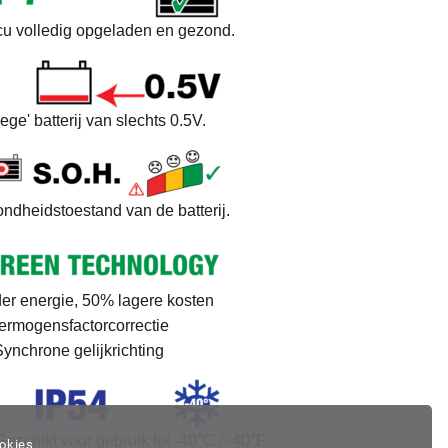
cu volledig opgeladen en gezond.
lege' batterij van slechts 0.5V.
ondheidstoestand van de batterij.
r energie, 50% lagere kosten
rmogensfactorcorrectie
ynchrone gelijkrichting
eschikt voor gebruik tot -40°C / -40°F
okies