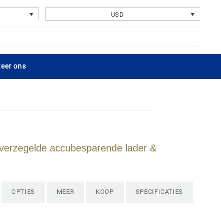
USD
eer ons
verzegelde accubesparende lader &
OPTIES
MEER
KOOP
SPECIFICATIES