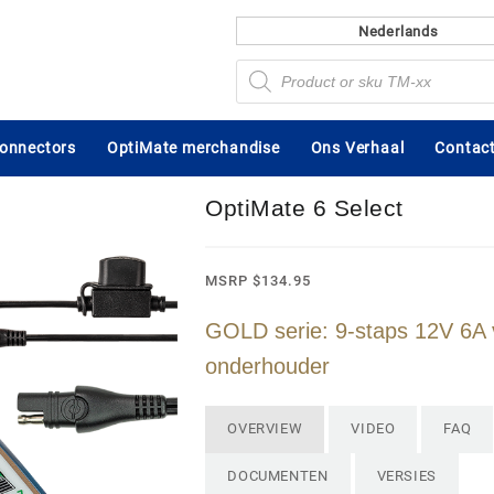
Nederlands
Producten
zoeken
connectors
OptiMate merchandise
Ons Verhaal
Contact
OptiMate 6 Select
MSRP
$
134.95
GOLD serie: 9-staps 12V 6A 
onderhouder
OVERVIEW
VIDEO
FAQ
DOCUMENTEN
VERSIES