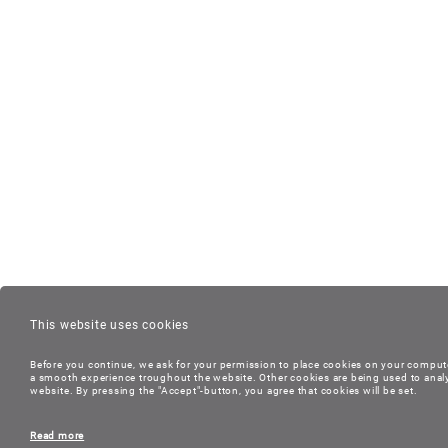
This website uses cookies
Before you continue, we ask for your permission to place cookies on your compute
a smooth experience troughout the website. Other cookies are being used to anal
website. By pressing the "Accept"-button, you agree that cookies will be set.
Read more