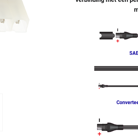
m
SAE
Converte