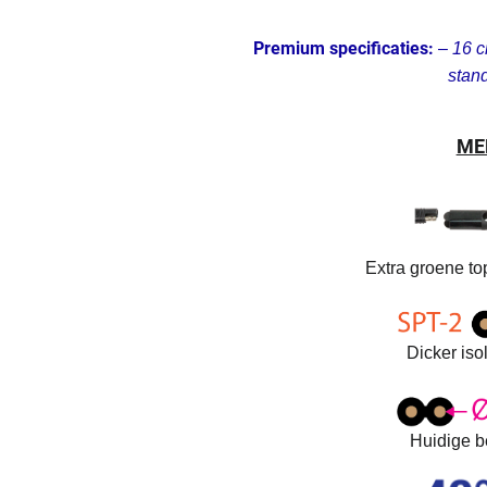
Premium specificaties:
–
16 c
stan
ME
Extra groene top
Dicker iso
Huidige b