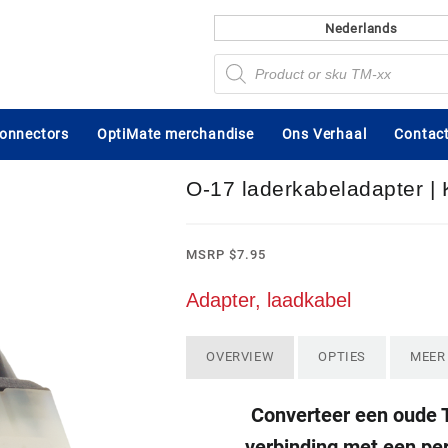
Nederlands
Producten
zoeken
connectors
OptiMate merchandise
Ons Verhaal
Contact
O-17 laderkabeladapter |
MSRP
$
7.95
Adapter, laadkabel
OVERVIEW
OPTIES
MEER
Converteer een oude 
verbinding met een p