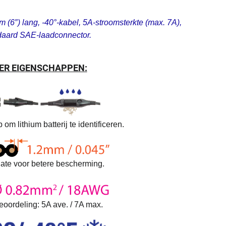
m (6″) lang, -40°-kabel, 5A-stroomsterkte (max. 7A),
daard SAE-laadconnector.
ER EIGENSCHAPPEN:
 om lithium batterij te identificeren.
late voor betere bescherming.
eoordeling: 5A ave. / 7A max.