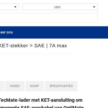
USD
eer ons
 KET-stekker > SAE | 7A max
VIDEO
KOOP
SPECIFICATIES
TecMate-lader met KET-aansluiting om
ermanente SAE-accukabel van OptiMate