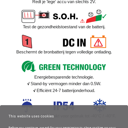
Redt je 'lege' accu van slechts 2V.
Test de gezondheidstoestand van de batterij.
Beschermt de bronbatterij tegen volledige ontlading.
Energiebesparende technologie.
√
Stand-by vermogen minder dan 0.5W.
√
Efficiënt 24-7 batterijonderhoud.
Weerbestendig. Geschikt voor gebruik tot -40°C / -40°F.
This website uses cookies
Before you continue, we ask for your permission to place cookies on your