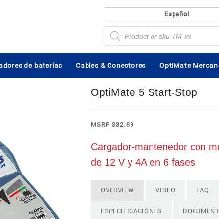
Español
Búsqueda
de
productos
dores de baterías
Cables & Conectores
OptiMate Mercan
OptiMate 5 Start-Stop
MSRP
$
82.89
Cargador-mantenedor con mod
de 12 V y 4A en 6 fases
OVERVIEW
VIDEO
FAQ
ESPECIFICACIONES
DOCUMEN