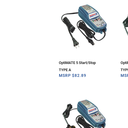
OptiMATE 5 Start/Stop
Opti
TYPE A
TYP
MSRP
$
82.89
MS