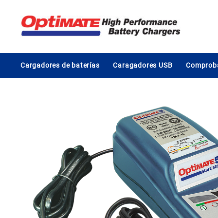
Saltar
al
contenido
Cargadores de baterías
Caragadores USB
Comproba