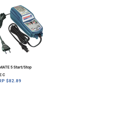
MATE 5 Start/Stop
E C
RP
$
82.89