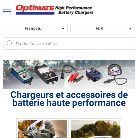
Skip
to
content
Français
EUR
Recherche
de
produits
Chargeurs et accessoires de
batterie haute performance