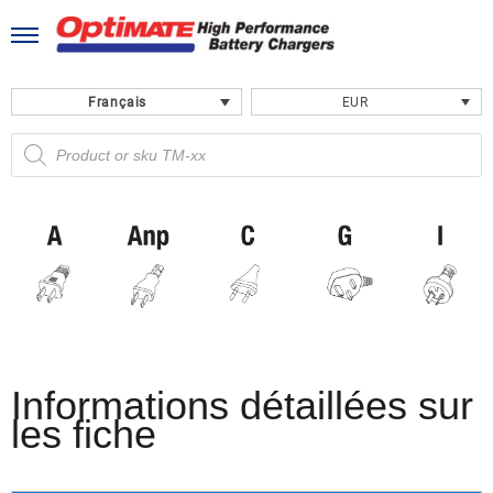
Skip
to
content
Français
EUR
Recherche
de
produits
Informations détaillées sur
les fiche