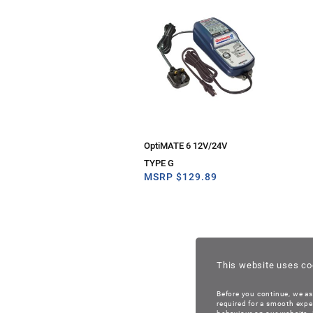
OptiMATE 6 12V/24V
TYPE G
MSRP
$
129.89
This website uses co
Before you continue, we as
required for a smooth expe