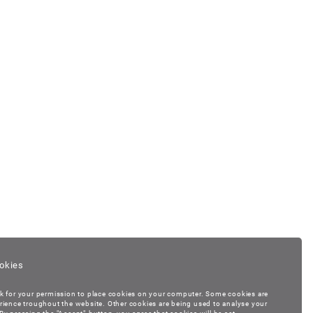
okies
k for your permission to place cookies on your computer. Some cookies are
rience troughout the website. Other cookies are being used to analyse your