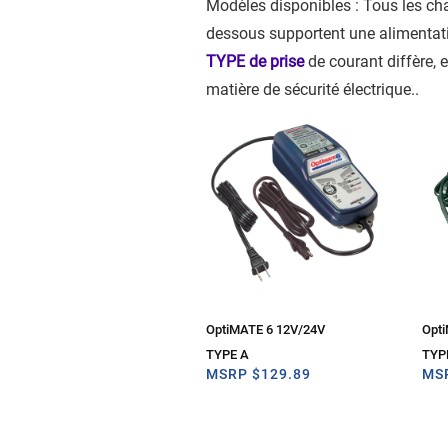
Modèles disponibles : Tous les char
dessous supportent une alimentat
TYPE de prise
de courant diffère, 
matière de sécurité électrique..
OptiMATE 6 12V/24V
Opt
TYPE A
TYP
MSRP
$
129.89
MS