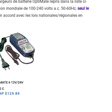
geurs de batterie OptiMate repris dans la liste ci-
ion mondiale de 100-240 volts a.c. 50-60Hz,
seul le
en accord avec les lois nationales/régionales en
iMATE 6 12V/24V
E C
RP
$
129.89