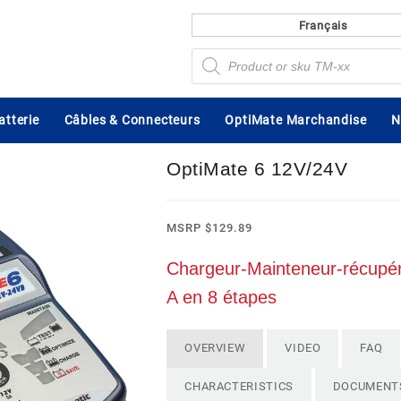
Français
Recherche
de
produits
atterie
Câbles & Connecteurs
OptiMate Marchandise
N
OptiMate 6 12V/24V
MSRP
$
129.89
Chargeur-Mainteneur-récupéra
A en 8 étapes
OVERVIEW
VIDEO
FAQ
CHARACTERISTICS
DOCUMENT