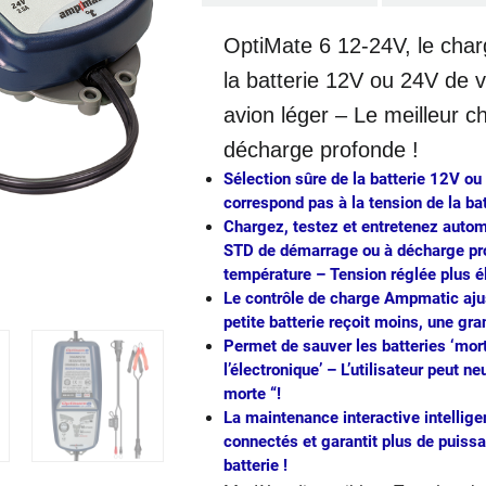
OptiMate 6 12-24V, le charg
la batterie 12V ou 24V de v
avion léger
– Le meilleur c
décharge profonde !
Sélection sûre de la batterie 12V o
correspond pas à la tension de la bat
Chargez, testez et entretenez auto
STD de démarrage ou à décharge prof
température
– Tension réglée plus él
Le contrôle de charge Ampmatic ajust
petite batterie reçoit moins, une gra
Permet de sauver les batteries ‘mor
l’électronique’
– L’utilisateur peut ne
morte “!
La maintenance interactive intellig
connectés et garantit plus de puissa
batterie !