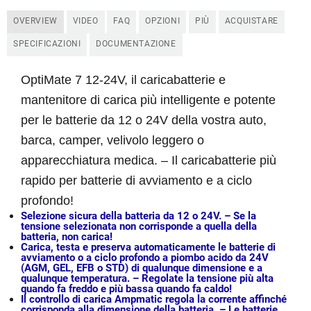
OVERVIEW
VIDEO
FAQ
OPZIONI
PIÙ
ACQUISTARE
SPECIFICAZIONI
DOCUMENTAZIONE
OptiMate 7 12-24V, il caricabatterie e
mantenitore di carica più intelligente e potente
per le batterie da 12 o 24V della vostra auto,
barca, camper, velivolo leggero o
apparecchiatura medica
. – Il caricabatterie più
rapido per batterie di avviamento e a ciclo
profondo!
Selezione sicura della batteria da 12 o 24V.
– Se la
tensione selezionata non corrisponde a quella della
batteria, non carica!
Carica, testa e preserva automaticamente le batterie di
avviamento o a ciclo profondo a piombo acido da 24V
(AGM, GEL, EFB o STD) di qualunque dimensione e a
qualunque temperatura. –
Regolate la tensione più alta
quando fa freddo e più bassa quando fa caldo!
Il controllo di carica Ampmatic regola la corrente affinché
corrisponda alla dimensione della batteria.
– Le batterie