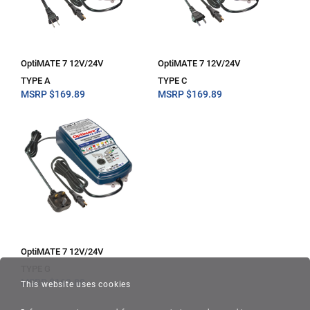
OptiMATE 7 12V/24V
OptiMATE 7 12V/24V
TYPE A
TYPE C
MSRP
$
169.89
MSRP
$
169.89
OptiMATE 7 12V/24V
TYPE G
MSRP
$
169.89
This website uses cookies