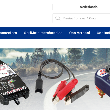
Nederlands
Producten
zoeken
connectors
OptiMate merchandise
Ons Verhaal
Contact