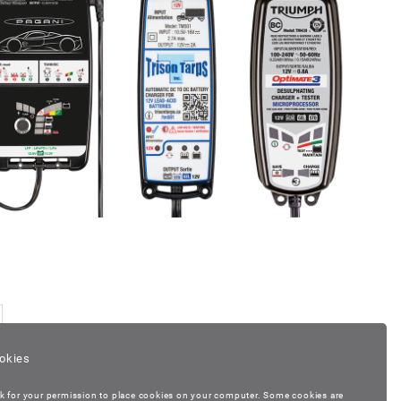
okies
k for your permission to place cookies on your computer. Some cookies are