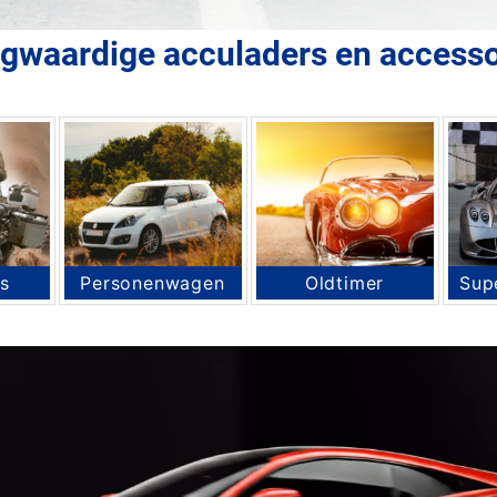
gwaardige acculaders en accesso
s
Personenwagen
Oldtimer
Sup