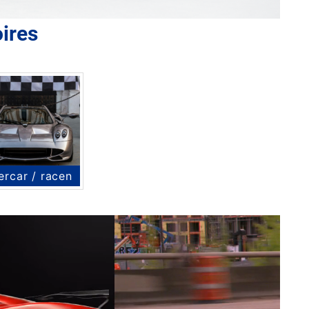
ires
ercar / racen