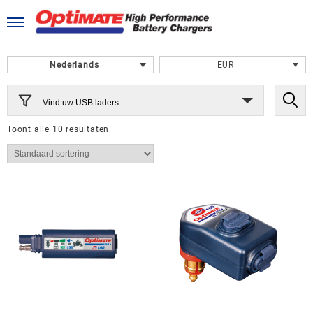
Ga
naar
de
inhoud
Nederlands
EUR
Vind uw USB laders
Toont alle 10 resultaten