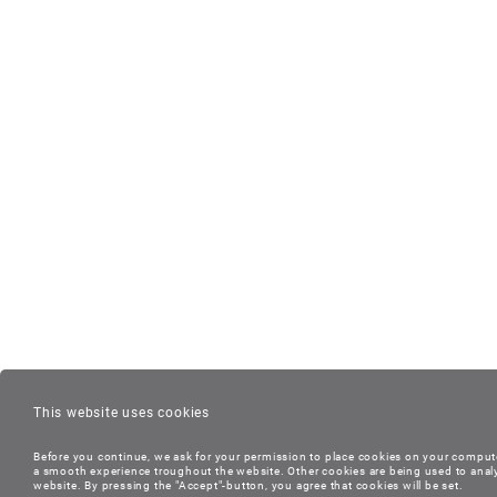
This website uses cookies
Before you continue, we ask for your permission to place cookies on your compute
a smooth experience troughout the website. Other cookies are being used to anal
website. By pressing the "Accept"-button, you agree that cookies will be set.